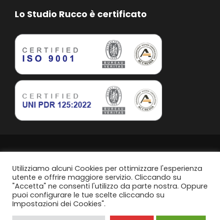
Lo Studio Rucco è certificato
Studio Rucco Associato | Taranto | P.IVA. 02813760739
Privacy Policy
Utilizziamo alcuni Cookies per ottimizzare l'esperienza
utente e offrire maggiore servizio. Cliccando su
"Accetta" ne consenti l'utilizzo da parte nostra. Oppure
Politica di parità di genere
puoi configurare le tue scelte cliccando su
Impostazioni dei Cookies".
Content Design by
Svanire.com
Think, Develop, Enjoy -
Dotcom web agency