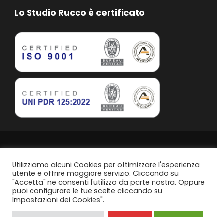
Lo Studio Rucco è certificato
Studio Rucco Associato | Taranto | P.IVA. 02813760739
Privacy Policy
Utilizziamo alcuni Cookies per ottimizzare l'esperienza
utente e offrire maggiore servizio. Cliccando su
"Accetta" ne consenti l'utilizzo da parte nostra. Oppure
Politica di parità di genere
puoi configurare le tue scelte cliccando su
Impostazioni dei Cookies".
Content Design by
Svanire.com
Think, Develop, Enjoy -
Dotcom web agency