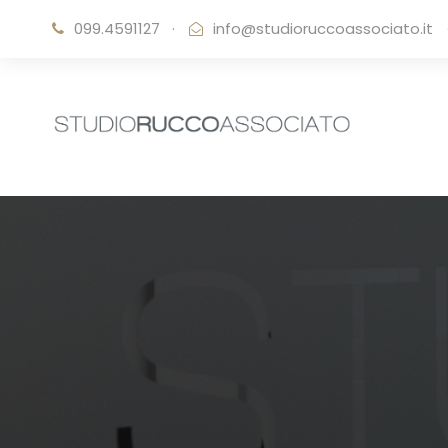
099.4591127
·
info@studioruccoassociato.it