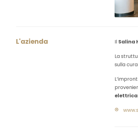
L'azienda
Il
Salina 
La struttu
sulla cur
L’impronta
provenienz
elettrica
www.sa