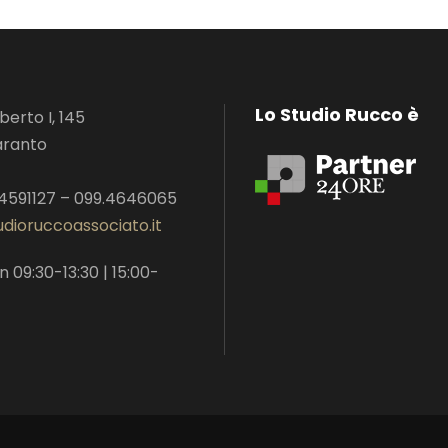
Lo Studio Rucco è
erto I, 145
aranto
.4591127 – 099.4646065
dioruccoassociato.it
n 09:30-13:30 | 15:00-