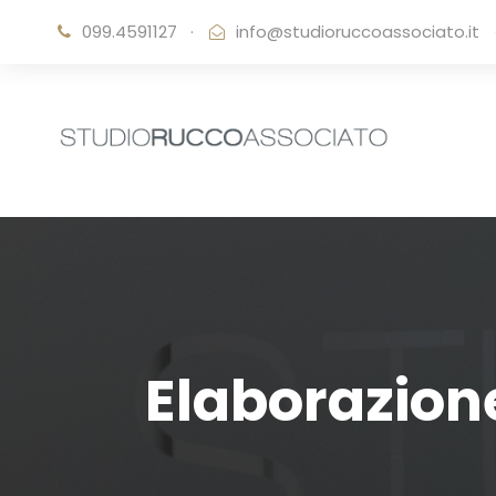
099.4591127
·
info@studioruccoassociato.it
Elaborazion