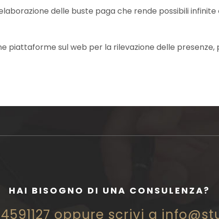
laborazione delle buste paga che rende possibili infinite 
e piattaforme sul web per la rilevazione delle presenze, p
HAI BISOGNO DI UNA CONSULENZA?
4591127 oppure scrivi a info@st