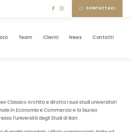
CONTATTACI
oro
Team
Clienti
News
Contatti
eo Classico Archita e dirotta i suoi studi universitari
nnale in Economia e Commercio e la laurea
o l’università degli Studi di Bari.
di analisi aziendale, ufficio commerciale Italia ed