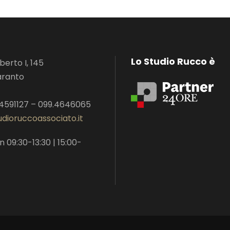
Lo Studio Rucco è
erto I, 145
aranto
.4591127 – 099.4646065
dioruccoassociato.it
n 09:30-13:30 | 15:00-