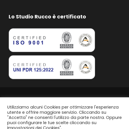
Lo Studio Rucco è certificato
Studio Rucco Associato | Taranto | P.IVA. 02813760739
Privacy Policy
Utilizziamo alcuni Cookies per ottimizzare l'esperienza
utente e offrire maggiore servizio. Cliccando su
"Accetta" ne consenti l'utilizzo da parte nostra. Oppure
Politica di parità di genere
puoi configurare le tue scelte cliccando su
Impostazioni dei Cookies".
Content Design by
Svanire.com