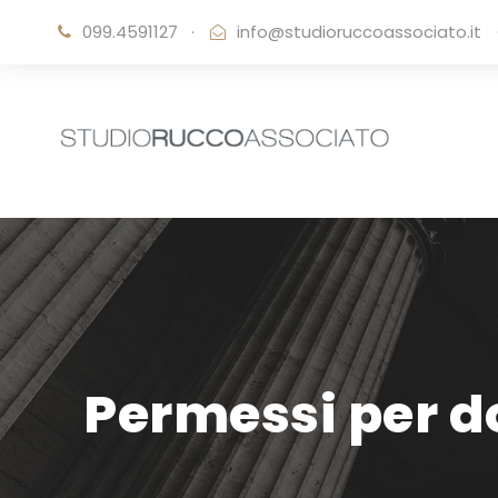
099.4591127
·
info@studioruccoassociato.it
Permessi per d