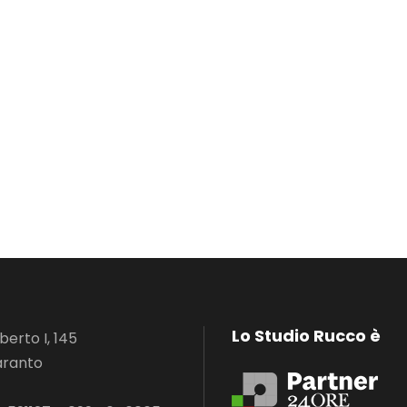
Lo Studio Rucco è
erto I, 145
aranto