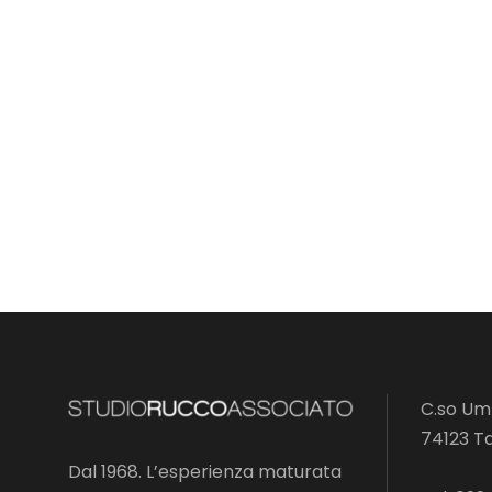
C.so Umb
74123 T
Dal 1968. L’esperienza maturata