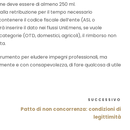
zione deve essere di almeno 250 ml.
 alla retribuzione per il tempo necessario
ontenere il codice fiscale dell’ente (ASL o
à inserire il dato nei flussi UniEmens, se vuole
categorie (OTD, domestici, agricoli), il rimborso non
ta.
strumento per eludere impegni professionali, ma
amente e con consapevolezza, di fare qualcosa di utile
SUCCESSIVO
Patto di non concorrenza: condizioni di
legittimità