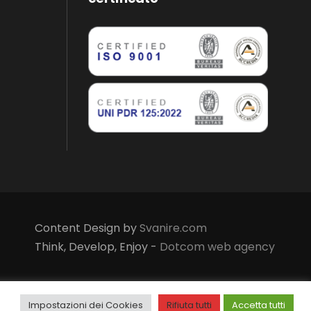
Content Design by
Svanire.com
Think, Develop, Enjoy -
Dotcom web agency
Impostazioni dei Cookies
Rifiuta tutti
Accetta tutti