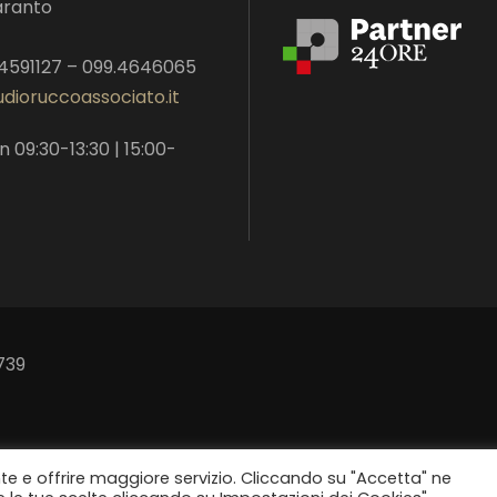
aranto
.4591127 – 099.4646065
dioruccoassociato.it
n 09:30-13:30 | 15:00-
739
nte e offrire maggiore servizio. Cliccando su "Accetta" ne