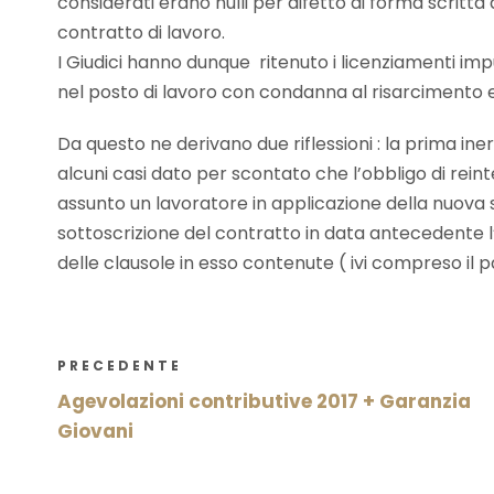
considerati erano nulli per difetto di forma scritt
contratto di lavoro.
I Giudici hanno dunque ritenuto i licenziamenti impu
nel posto di lavoro con condanna al risarcimento
Da questo ne derivano due riflessioni : la prima in
alcuni casi dato per scontato che l’obbligo di rein
assunto un lavoratore in applicazione della nuova s
sottoscrizione del contratto in data antecedente l’i
delle clausole in esso contenute ( ivi compreso il p
PRECEDENTE
Agevolazioni contributive 2017 + Garanzia
Giovani