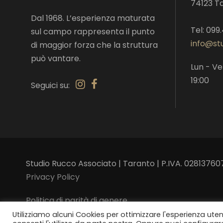
74123 T
Dal 1968. L’esperienza maturata
Tel: 099
sul campo rappresenta il punto
info@stu
di maggior forza che la struttura
può vantare.
Lun - Ve
19:00
Seguici su:
Studio Rucco Associato | Taranto | P.IVA. 02813760
Privacy Policy
Politica di parità di genere
Utilizziamo alcuni Cookies per ottimizzare l'esperienza ute