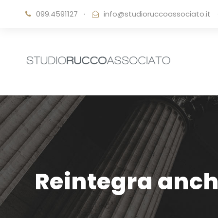
099.4591127
·
info@studioruccoassociato.it
Reintegra anch