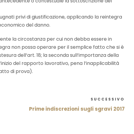
a antecedente o contestuale la sottoscrizione del
gnati privi di giustificazione, applicando la reintegra
 economico del danno.
erente la circostanza per cui non debba essere in
tegra non possa operare per il semplice fatto che si è
tesura dell’art. 18; la seconda sull’importanza della
nizio del rapporto lavorativo, pena l’inapplicabilità
atto di prova).
SUCCESSIVO
Prime indiscrezioni sugli sgravi 2017