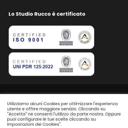
Lo Studio Rucco è certificato
Studio Rucco Associato | Taranto | P.IVA. 02813760739
Privacy Policy
Utilizziamo alcuni Cookies per ottimizzare l'esperienza
utente e offrire maggiore servizio. Cliccando su
"Accetta" ne consenti l'utilizzo da parte nostra. Oppure
Politica di parità di genere
puoi configurare le tue scelte cliccando su
Impostazioni dei Cookies".
Content Design by
Svanire.com