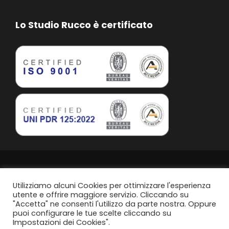
Lo Studio Rucco è certificato
Studio Rucco Associato | Taranto | P.IVA. 02813760739
Privacy Policy
Utilizziamo alcuni Cookies per ottimizzare l'esperienza
utente e offrire maggiore servizio. Cliccando su
"Accetta" ne consenti l'utilizzo da parte nostra. Oppure
Politica di parità di genere
puoi configurare le tue scelte cliccando su
Impostazioni dei Cookies".
Content Design by
Svanire.com