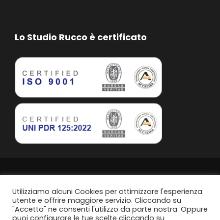
Lo Studio Rucco è certificato
Studio Rucco Associato | Taranto | P.IVA. 02813760739
Privacy Policy
Utilizziamo alcuni Cookies per ottimizzare l'esperienza
utente e offrire maggiore servizio. Cliccando su
"Accetta" ne consenti l'utilizzo da parte nostra. Oppure
Politica di parità di genere
puoi configurare le tue scelte cliccando su