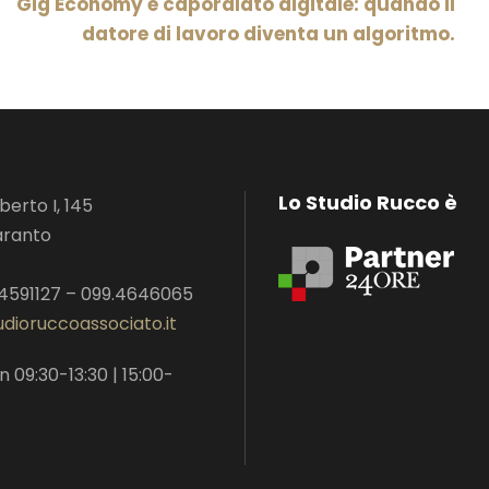
Gig Economy e caporalato digitale: quando il
datore di lavoro diventa un algoritmo.
Lo Studio Rucco è
erto I, 145
aranto
.4591127 – 099.4646065
dioruccoassociato.it
n 09:30-13:30 | 15:00-