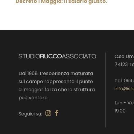
Decreto 1 Maggio: il salario giusto.
C.so Umb
74123 T
Dal 1968. L’esperienza maturata
Tel: 099
sul campo rappresenta il punto
info@stu
di maggior forza che la struttura
può vantare.
Lun - Ve
19:00
Seguici su: