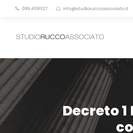
099.4591127
·
info@studioruccoassociato.it
Decreto 1
co