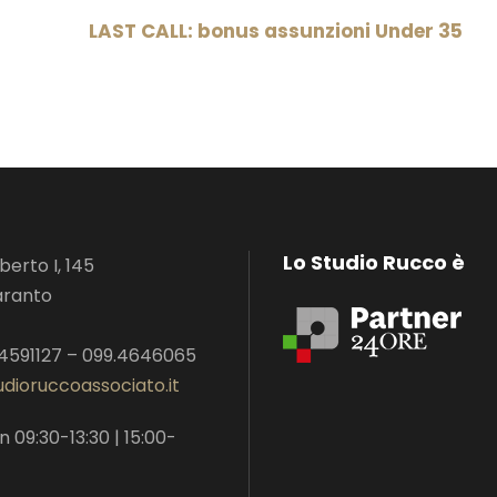
LAST CALL: bonus assunzioni Under 35
Lo Studio Rucco è
erto I, 145
aranto
.4591127 – 099.4646065
dioruccoassociato.it
n 09:30-13:30 | 15:00-