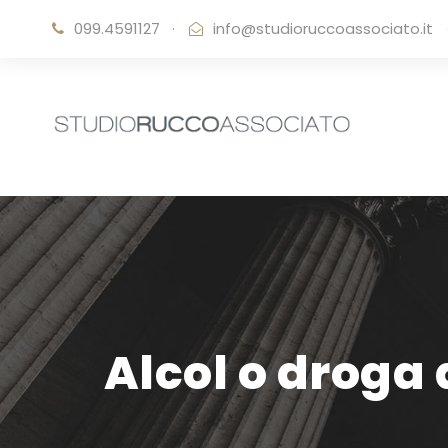
099.4591127
·
info@studioruccoassociato.it
Alcol o droga 