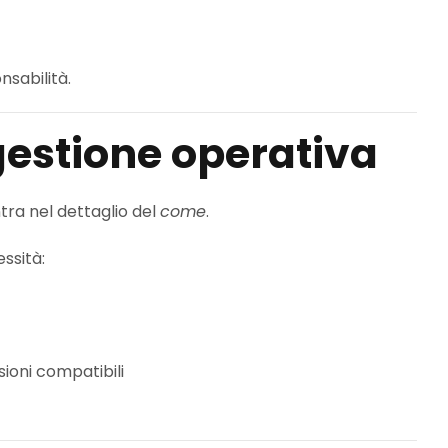
onsabilità.
a gestione operativa
tra nel dettaglio del
come
.
ssità:
oni compatibili