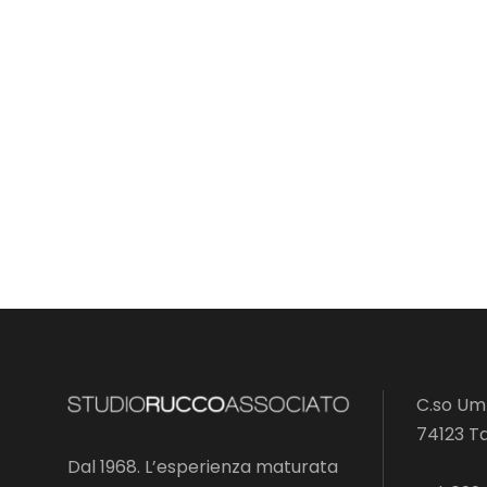
C.so Umb
74123 T
Dal 1968. L’esperienza maturata