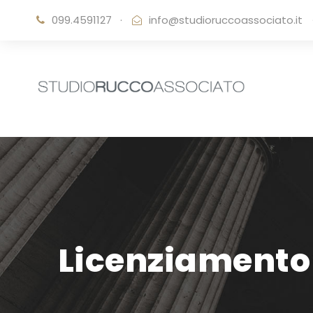
099.4591127
·
info@studioruccoassociato.it
Licenziamento 