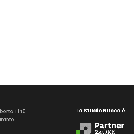
Lo Studio Rucco è
erto I, 145
aranto