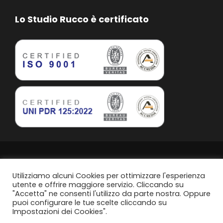
Lo Studio Rucco è certificato
Studio Rucco Associato | Taranto | P.IVA. 02813760739
Privacy Policy
Utilizziamo alcuni Cookies per ottimizzare l'esperienza
utente e offrire maggiore servizio. Cliccando su
"Accetta" ne consenti l'utilizzo da parte nostra. Oppure
Politica di parità di genere
puoi configurare le tue scelte cliccando su
Impostazioni dei Cookies".
Content Design by
Svanire.com
Think, Develop, Enjoy -
Dotcom web agency