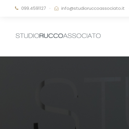
099.4591127
·
info@studioruccoassociato.it