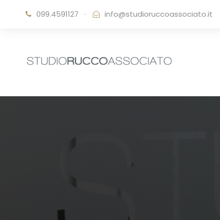
099.4591127
·
info@studioruccoassociato.it