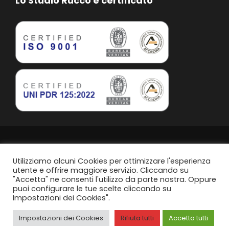
Lo Studio Rucco è certificato
Studio Rucco Associato | Taranto | P.IVA. 02813760739
Privacy Policy
Utilizziamo alcuni Cookies per ottimizzare l'esperienza
utente e offrire maggiore servizio. Cliccando su
"Accetta" ne consenti l'utilizzo da parte nostra. Oppure
Politica di parità di genere
puoi configurare le tue scelte cliccando su
Impostazioni dei Cookies".
Content Design by
Svanire.com
Think, Develop, Enjoy -
Dotcom web agency
Impostazioni dei Cookies
Rifiuta tutti
Accetta tutti