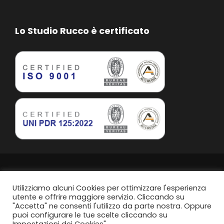
Lo Studio Rucco è certificato
Studio Rucco Associato | Taranto | P.IVA. 02813760739
Privacy Policy
Utilizziamo alcuni Cookies per ottimizzare l'esperienza
utente e offrire maggiore servizio. Cliccando su
"Accetta" ne consenti l'utilizzo da parte nostra. Oppure
Politica di parità di genere
puoi configurare le tue scelte cliccando su