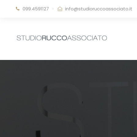
099.4591127
·
info@studioruccoassociato.it