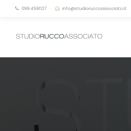
099.4591127
·
info@studioruccoassociato.it