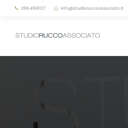
099.4591127
·
info@studioruccoassociato.it