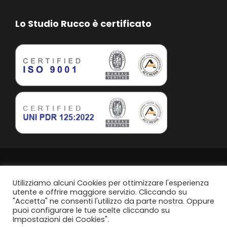
Lo Studio Rucco è certificato
Studio Rucco Associato | Taranto | P.IVA. 02813760739
Privacy Policy
Utilizziamo alcuni Cookies per ottimizzare l'esperienza
utente e offrire maggiore servizio. Cliccando su
"Accetta" ne consenti l'utilizzo da parte nostra. Oppure
Politica di parità di genere
puoi configurare le tue scelte cliccando su
Impostazioni dei Cookies".
Content Design by
Svanire.com