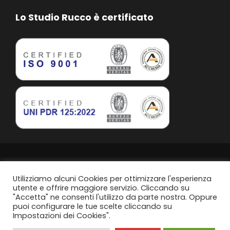
Lo Studio Rucco è certificato
Studio Rucco Associato | Taranto | P.IVA. 02813760739
Privacy Policy
Utilizziamo alcuni Cookies per ottimizzare l'esperienza
utente e offrire maggiore servizio. Cliccando su
"Accetta" ne consenti l'utilizzo da parte nostra. Oppure
Politica di parità di genere
puoi configurare le tue scelte cliccando su
Impostazioni dei Cookies".
Content Design by
Svanire.com
Think, Develop, Enjoy -
Dotcom web agency