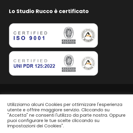
Lo Studio Rucco è certificato
Studio Rucco Associato | Taranto | P.IVA. 02813760739
Privacy Policy
Utilizziamo alcuni Cookies per ottimizzare l'esperienza
utente e offrire maggiore servizio. Cliccando su
"Accetta" ne consenti l'utilizzo da parte nostra. Oppure
Politica di parità di genere
puoi configurare le tue scelte cliccando su
Impostazioni dei Cookies".
Content Design by
Svanire.com
Think, Develop, Enjoy -
Dotcom web agency