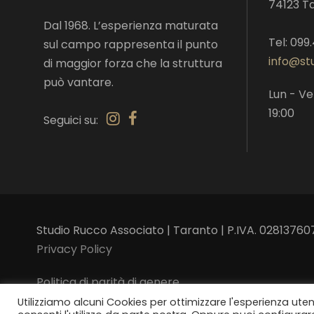
74123 T
Dal 1968. L’esperienza maturata
Tel: 099
sul campo rappresenta il punto
info@stu
di maggior forza che la struttura
può vantare.
Lun - Ve
19:00
Seguici su:
Studio Rucco Associato | Taranto | P.IVA. 02813760
Privacy Policy
Politica di parità di genere
Utilizziamo alcuni Cookies per ottimizzare l'esperienza ute