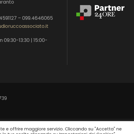
aranto
.4591127 – 099.4646065
dioruccoassociato.it
n 09:30-13:30 | 15:00-
739
nte e offrire maggiore servizio. Cliccando su "Accetta" ne