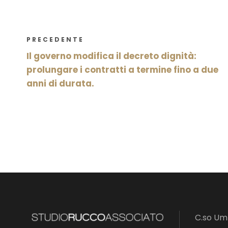
PRECEDENTE
Il governo modifica il decreto dignità:
prolungare i contratti a termine fino a due
anni di durata.
C.so Umb