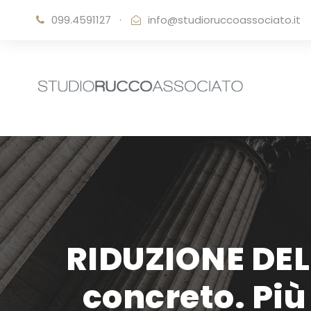
099.4591127
·
info@studioruccoassociato.it
RIDUZIONE DEL 
concreto. Più