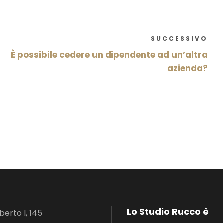
SUCCESSIVO
È possibile cedere un dipendente ad un’altra
azienda?
Lo Studio Rucco è
erto I, 145