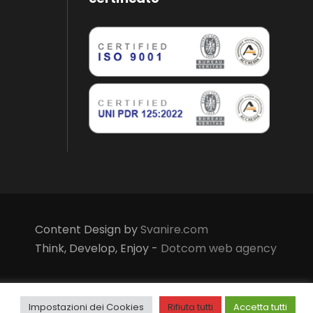
Content Design by
Svanire.com
Think, Develop, Enjoy -
Dotcom web agency
Impostazioni dei Cookies
Rifiuta tutti
Accetta tutti