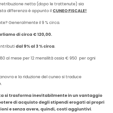
a retribuzione netta (dopo le trattenute) sia
esta differenza è appunto il
CUNEO FISCALE!
nte? Generalmente il 9 % circa.
arliamo di circa € 120,00.
ontributi
dal 9% al 3 % circa
.
€ 80 al mese per 12 mensilità ossia € 950 per ogni
anovra e la riduzione del cuneo si traduce
.
lta si trasforma inevitabilmente in un vantaggio
otere di acquisto degli stipendi erogati ai propri
oni e senza avere, quindi, costi aggiuntivi
.