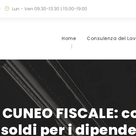
·
Lun - Ven 09:30-13:30 | 15:00-19:00
Home
Consulenza del Lav
CUNEO FISCALE: co
 soldi per i dipende