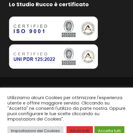
Lo Studio Rucco è certificato
Studio Rucco Associato | Taranto | P.IVA. 02813760739
Privacy Policy
Utilizziamo alcuni Cookies per ottimizzare l'esperienza
utente e offrire maggiore servizio. Cliccando su
"Accetta" ne consenti l'utilizzo da parte nostra. Oppure
Politica di parità di genere
puoi configurare le tue scelte cliccando su
Impostazioni dei Cookies".
Content Design by
Svanire.com
Think, Develop, Enjoy -
Dotcom web agency
Impostazioni dei Cookies
Rifiuta tutti
Accetta tutti